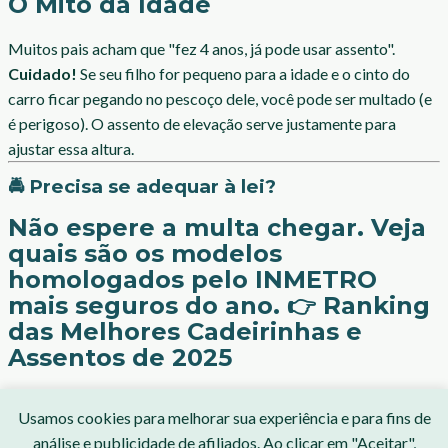
O Mito da Idade
Muitos pais acham que "fez 4 anos, já pode usar assento".
Cuidado!
Se seu filho for pequeno para a idade e o cinto do
carro ficar pegando no pescoço dele, você pode ser multado (e
é perigoso). O assento de elevação serve justamente para
ajustar essa altura.
🚔 Precisa se adequar à lei?
Não espere a multa chegar. Veja
quais são os modelos
homologados pelo INMETRO
mais seguros do ano. 👉
Ranking
das Melhores Cadeirinhas e
Assentos de 2025
Usamos cookies para melhorar sua experiência e para fins de
Blog
Legal
análise e publicidade de afiliados. Ao clicar em "Aceitar",