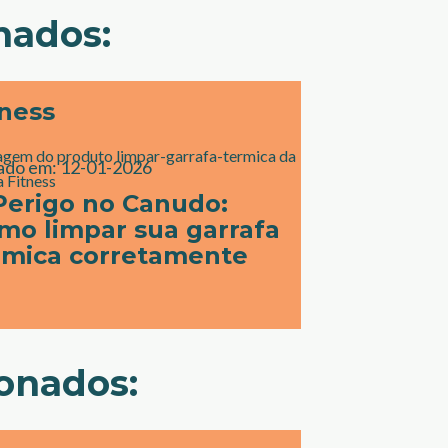
nados:
tness
ado em:
12-01-2026
Perigo no Canudo:
mo limpar sua garrafa
rmica corretamente
ionados: