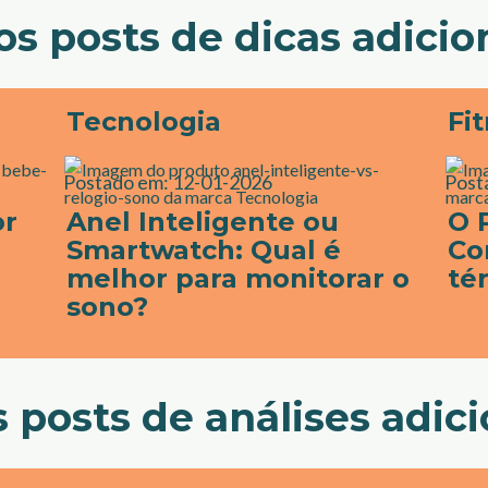
os posts de dicas adicio
Tecnologia
Fi
Postado em:
12-01-2026
Post
or
Anel Inteligente ou
O 
Smartwatch: Qual é
Co
melhor para monitorar o
té
sono?
 posts de análises adic