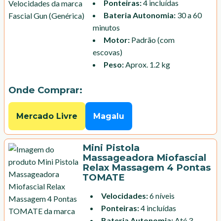
Ponteiras
:
4 incluídas
Bateria Autonomia
:
30 a 60
minutos
Motor
:
Padrão (com
escovas)
Peso
:
Aprox. 1.2 kg
Onde Comprar:
Mercado Livre
Magalu
Mini Pistola
Massageadora Miofascial
Relax Massagem 4 Pontas
TOMATE
Velocidades
:
6 níveis
Ponteiras
:
4 incluídas
Bateria Autonomia
:
Até 3