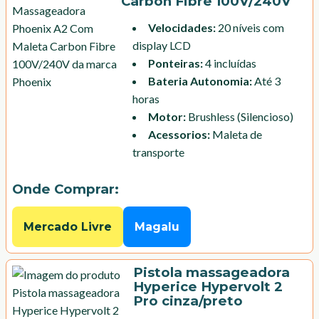
Carbon Fibre 100V/240V
Velocidades
:
20 níveis com
display LCD
Ponteiras
:
4 incluídas
Bateria Autonomia
:
Até 3
horas
Motor
:
Brushless (Silencioso)
Acessorios
:
Maleta de
transporte
Onde Comprar:
Mercado Livre
Magalu
Pistola massageadora
Hyperice Hypervolt 2
Pro cinza/preto