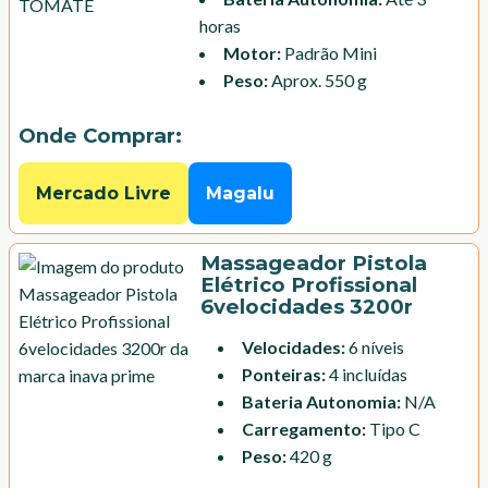
horas
Motor
:
Padrão Mini
Peso
:
Aprox. 550 g
Onde Comprar:
Mercado Livre
Magalu
Massageador Pistola
Elétrico Profissional
6velocidades 3200r
Velocidades
:
6 níveis
Ponteiras
:
4 incluídas
Bateria Autonomia
:
N/A
Carregamento
:
Tipo C
Peso
:
420 g