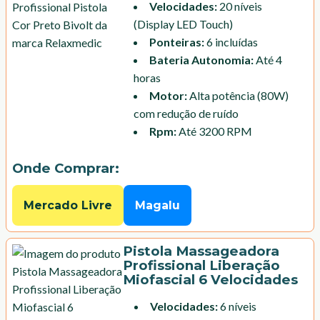
Velocidades
:
20 níveis
(Display LED Touch)
Ponteiras
:
6 incluídas
Bateria Autonomia
:
Até 4
horas
Motor
:
Alta potência (80W)
com redução de ruído
Rpm
:
Até 3200 RPM
Onde Comprar:
Mercado Livre
Magalu
Pistola Massageadora
Profissional Liberação
Miofascial 6 Velocidades
Velocidades
:
6 níveis